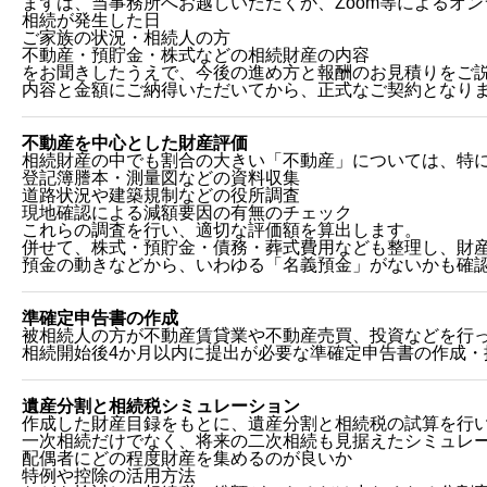
まずは、当事務所へお越しいただくか、Zoom等によるオ
相続が発生した日
ご家族の状況・相続人の方
不動産・預貯金・株式などの相続財産の内容
をお聞きしたうえで、今後の進め方と報酬のお見積りをご
内容と金額にご納得いただいてから、正式なご契約となり
不動産を中心とした財産評価
相続財産の中でも割合の大きい「不動産」については、特
登記簿謄本・測量図などの資料収集
道路状況や建築規制などの役所調査
現地確認による減額要因の有無のチェック
これらの調査を行い、適切な評価額を算出します。
併せて、株式・預貯金・債務・葬式費用なども整理し、財
預金の動きなどから、いわゆる「名義預金」がないかも確
準確定申告書の作成
被相続人の方が不動産賃貸業や不動産売買、投資などを行
相続開始後4か月以内に提出が必要な準確定申告書の作成・
遺産分割と相続税シミュレーション
作成した財産目録をもとに、遺産分割と相続税の試算を行
一次相続だけでなく、将来の二次相続も見据えたシミュレ
配偶者にどの程度財産を集めるのが良いか
特例や控除の活用方法