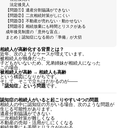
法定後見人
【問題①】遺産分割協議ができない
【問題②】二次相続対策がしにくい
【問題③】不動産が売れない・動かせない
【問題④】相続放棄にも時間とリスクがある
成年後見制度の「意外な盲点」
まとめ｜認知症になる前の「準備」が大切
相続人が高齢化する背景とは？
近年、次のようなケースが増えています。
被相続人が独身だった
子どもがいないため、兄弟姉妹が相続人になった
この場合、
被相続人が高齢 → 相続人も高齢
という構図になりがちです。
そして、そこで立ちはだかるのが——
「認知症」という問題
です。
認知症の相続人がいると起こりやすい4つの問題
相続人の中に認知症の方がいる場合、次のような問題が
生じる可能性があります。
遺産分割協議ができない
二次相続対策が難しくなる
不動産の売却・活用がしにくくなる
相続放棄にも手間とリスクがかかる