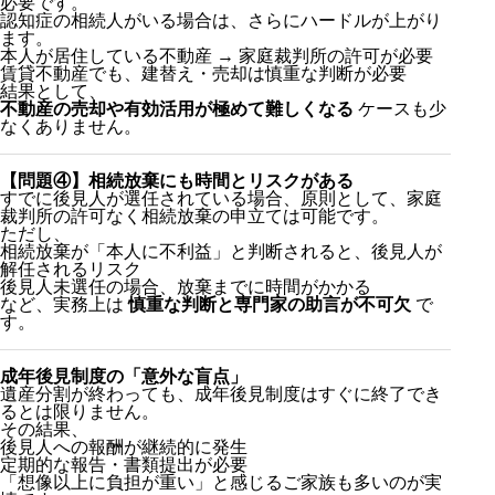
必要です。
認知症の相続人がいる場合は、さらにハードルが上がり
ます。
本人が居住している不動産 → 家庭裁判所の許可が必要
賃貸不動産でも、建替え・売却は慎重な判断が必要
結果として、
不動産の売却や有効活用が極めて難しくなる
ケースも少
なくありません。
【問題④】相続放棄にも時間とリスクがある
すでに後見人が選任されている場合、原則として、家庭
裁判所の許可なく相続放棄の申立ては可能です。
ただし、
相続放棄が「本人に不利益」と判断されると、後見人が
解任されるリスク
後見人未選任の場合、放棄までに時間がかかる
など、実務上は
慎重な判断と専門家の助言が不可欠
で
す。
成年後見制度の「意外な盲点」
遺産分割が終わっても、成年後見制度はすぐに終了でき
るとは限りません。
その結果、
後見人への報酬が継続的に発生
定期的な報告・書類提出が必要
「想像以上に負担が重い」と感じるご家族も多いのが実