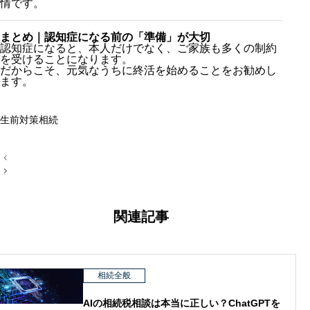
情です。
まとめ｜認知症になる前の「準備」が大切
認知症になると、本人だけでなく、ご家族も多くの制約
を受けることになります。
だからこそ、元気なうちに終活を始めることをお勧めし
ます。
生前対策
相続
投
稿
ナ
ビ
ゲ
ー
関連記事
シ
ョ
ン
相続全般
AIの相続税相談は本当に正しい？ChatGPTを