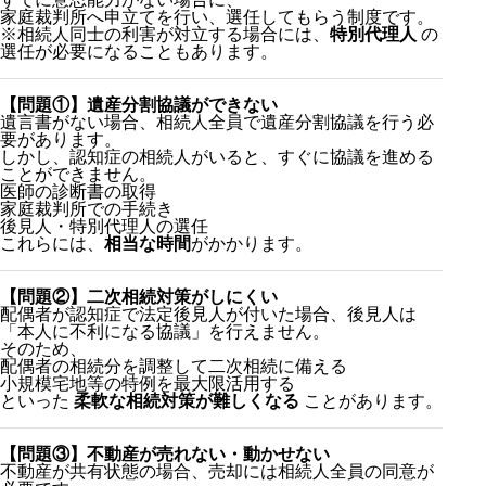
家庭裁判所へ申立てを行い、選任してもらう制度です。
※相続人同士の利害が対立する場合には、
特別代理人
の
選任が必要になることもあります。
【問題①】遺産分割協議ができない
遺言書がない場合、相続人全員で遺産分割協議を行う必
要があります。
しかし、認知症の相続人がいると、すぐに協議を進める
ことができません。
医師の診断書の取得
家庭裁判所での手続き
後見人・特別代理人の選任
相続人が高齢化する背景とは？
これらには、
相当な時間
がかかります。
認知症の相続人がいると起こりやすい4つの問題
「意思能力」がないと、手続きは無効になる？
意思能力がない場合は「成年後見制度」
【問題②】二次相続対策がしにくい
配偶者が認知症で法定後見人が付いた場合、後見人は
「本人に不利になる協議」を行えません。
任意後見人
そのため、
法定後見人
配偶者の相続分を調整して二次相続に備える
【問題①】遺産分割協議ができない
小規模宅地等の特例を最大限活用する
【問題②】二次相続対策がしにくい
といった
柔軟な相続対策が難しくなる
ことがあります。
【問題③】不動産が売れない・動かせない
【問題④】相続放棄にも時間とリスクがある
【問題③】不動産が売れない・動かせない
成年後見制度の「意外な盲点」
不動産が共有状態の場合、売却には相続人全員の同意が
まとめ｜認知症になる前の「準備」が大切