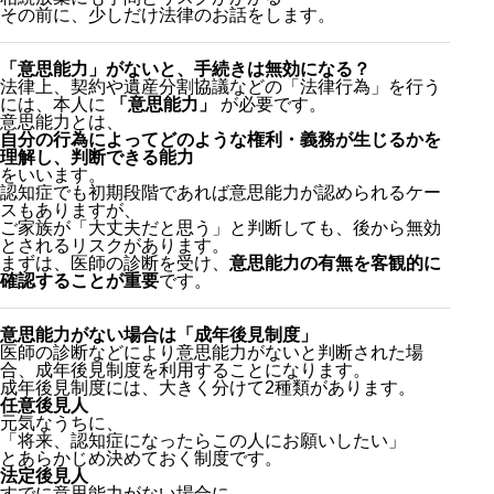
その前に、少しだけ法律のお話をします。
「意思能力」がないと、手続きは無効になる？
法律上、契約や遺産分割協議などの「法律行為」を行う
には、本人に
「意思能力」
が必要です。
意思能力とは、
自分の行為によってどのような権利・義務が生じるかを
理解し、判断できる能力
をいいます。
認知症でも初期段階であれば意思能力が認められるケー
スもありますが、
ご家族が「大丈夫だと思う」と判断しても、後から無効
とされるリスクがあります。
まずは、医師の診断を受け、
意思能力の有無を客観的に
確認することが重要
です。
意思能力がない場合は「成年後見制度」
医師の診断などにより意思能力がないと判断された場
合、成年後見制度を利用することになります。
成年後見制度には、大きく分けて2種類があります。
任意後見人
元気なうちに、
「将来、認知症になったらこの人にお願いしたい」
とあらかじめ決めておく制度です。
法定後見人
すでに意思能力がない場合に、